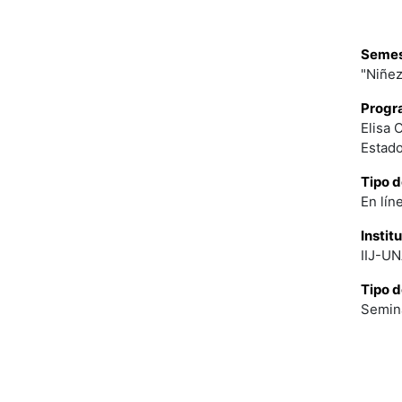
Semest
"Niñez
Progr
Elisa 
Estad
Tipo d
En lín
Instit
IIJ-U
Tipo d
Semina