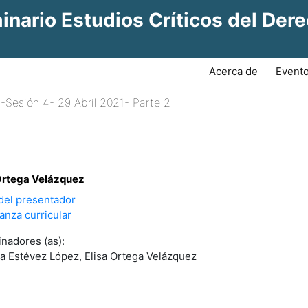
inario Estudios Críticos del Der
Acerca de
(current)
Event
Sesión 4- 29 Abril 2021- Parte 2
 Ortega Velázquez
 del presentador
nza curricular
nadores (as):
a Estévez López, Elisa Ortega Velázquez