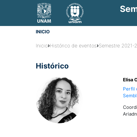
Jump
Sem
to
navigation
INICIO
Usted
›
›
Inicio
Histórico de eventos
Semestre 2021-2-
está
Histórico
aquí
Elisa
Perfil
Sembla
Coordi
Ariadn