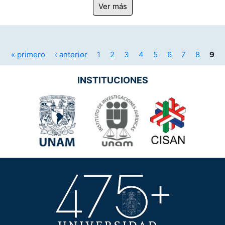
Ver más
Páginas
« primero
‹ anterior
1
2
3
4
5
6
7
8
9
INSTITUCIONES