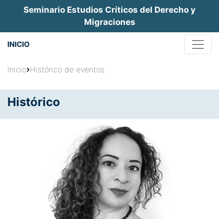
Jump
Seminario Estudios Críticos del Derecho y
to
Migraciones
navigation
INICIO
Usted
›
Inicio
Histórico de eventos
está
Histórico
aquí