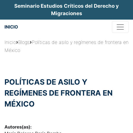
Jump
Seminario Estudios Críticos del Derecho y
to
Migraciones
navigation
INICIO
Usted
›
›
Inicio
Blogs
Políticas de asilo y regímenes de frontera en
México
está
aquí
POLÍTICAS DE ASILO Y
REGÍMENES DE FRONTERA EN
MÉXICO
Autores(as):