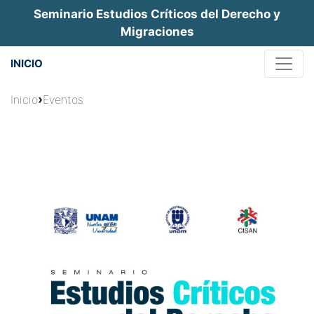
Jump
Seminario Estudios Críticos del Derecho y
to
Migraciones
navigation
INICIO
Usted
›
Inicio
Eventos
está
aquí