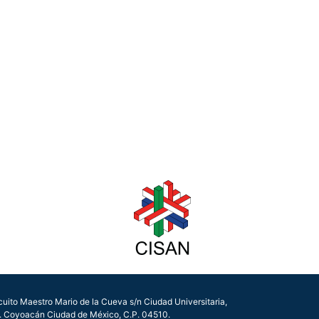
cuito Maestro Mario de la Cueva s/n Ciudad Universitaria,
. Coyoacán Ciudad de México, C.P. 04510.