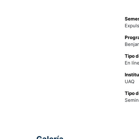
Semest
Expuls
Progr
Benjam
Tipo d
En lín
Instit
UAQ
Tipo d
Semina